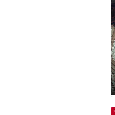
Chiese contemporanee: la bellezza
da scoprire
Redazione
-
13 Aprile 2019
0