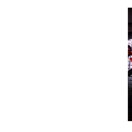
San Teonisto a Treviso: dalle
sottrazioni alle restituzioni
Leonardo Servadio
-
21 Giugno 2018
0