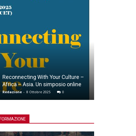
Reconnecting With Your Culture –
Africa – Asia. Un simposio online
Lucca, Giubile
Redazione
-
8 Ottobre 2025
0
Redazione
-
15 Ott
FORMAZIONE