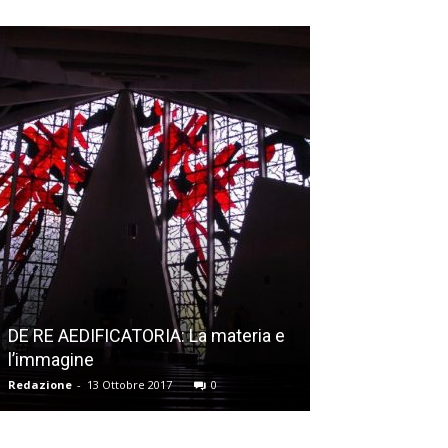
DE RE AEDIFICATORIA: La materia e
l’immagine
Vetrate: DERIX
Redazione
-
13 Ottobre 2017
0
Redazione
-
13 Ott