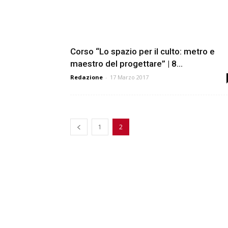
Corso “Lo spazio per il culto: metro e
maestro del progettare” | 8...
Redazione
-
17 Marzo 2017
1
2