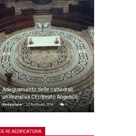
Workshop canPo
Adeguamento delle cattedrali:
spazio liminale
un’iniziativa CEI/Beato Angelico
meditazione
Redazione
-
25 Febbraio 2019
0
Redazione
-
19 No
DE RE AEDIFICATORIA