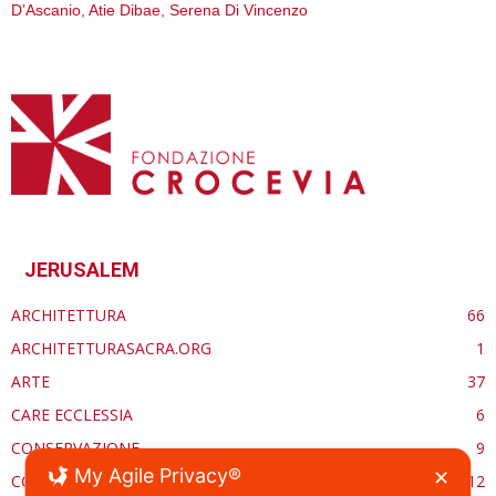
D’Ascanio, Atie Dibae, Serena Di Vincenzo
JERUSALEM
ARCHITETTURA
66
ARCHITETTURASACRA.ORG
1
ARTE
37
CARE ECCLESSIA
6
CONSERVAZIONE
9
My Agile Privacy®
✕
CONTROCANTO
12