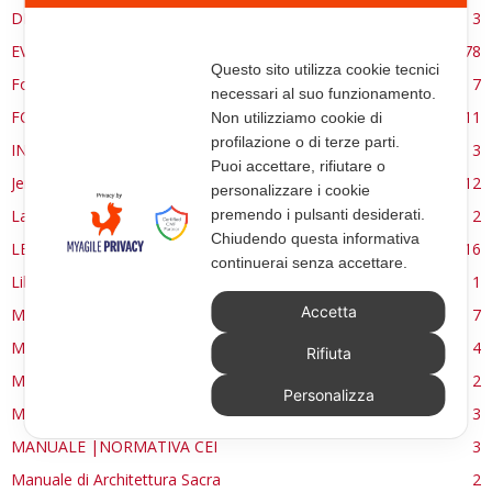
DE RE AEDIFICATORIA
3
EVENTI
78
Questo sito utilizza cookie tecnici
Forma, spazio e ordine
7
necessari al suo funzionamento.
FORMAZIONE
11
Non utilizziamo cookie di
profilazione o di terze parti.
INTERVIEW
3
Puoi accettare, rifiutare o
Jerusalem
12
personalizzare i cookie
La Materia e l'Immagine
2
premendo i pulsanti desiderati.
Chiudendo questa informativa
LETTURE
16
continuerai senza accettare.
Libri
1
Accetta
MANUALE | FUOCHI LITURGICI
7
MANUALE | PATRIMONIO
4
Rifiuta
MANUALE | PREMESSA
2
Personalizza
MANUALE | SIMBOLI E FORME
3
MANUALE |NORMATIVA CEI
3
Manuale di Architettura Sacra
2