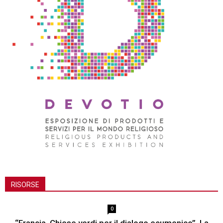
RISORSE
0
“Francia. Chiese verdi per il dialogo ecumenico”. La