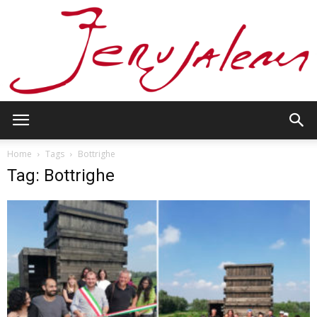
Jerusalem
Home
Tags
Bottrighe
Tag: Bottrighe