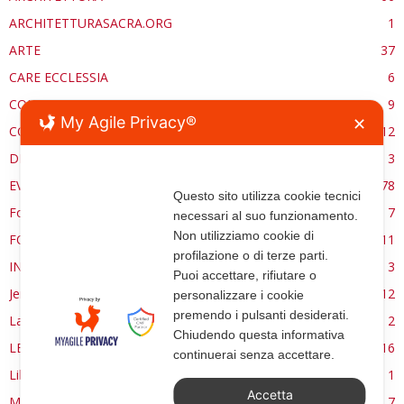
ARCHITETTURASACRA.ORG
1
ARTE
37
CARE ECCLESSIA
6
CONSERVAZIONE
9
My Agile Privacy®
✕
CONTROCANTO
12
DE RE AEDIFICATORIA
3
EVENTI
78
Questo sito utilizza cookie tecnici
Forma, spazio e ordine
7
necessari al suo funzionamento.
Non utilizziamo cookie di
FORMAZIONE
11
profilazione o di terze parti.
INTERVIEW
3
Puoi accettare, rifiutare o
Jerusalem
12
personalizzare i cookie
premendo i pulsanti desiderati.
La Materia e l'Immagine
2
Chiudendo questa informativa
LETTURE
16
continuerai senza accettare.
Libri
1
Accetta
MANUALE | FUOCHI LITURGICI
7