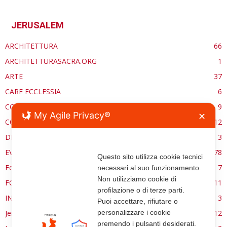
JERUSALEM
ARCHITETTURA
66
ARCHITETTURASACRA.ORG
1
ARTE
37
CARE ECCLESSIA
6
CONSERVAZIONE
9
My Agile Privacy®
✕
CONTROCANTO
12
DE RE AEDIFICATORIA
3
EVENTI
78
Questo sito utilizza cookie tecnici
Forma, spazio e ordine
7
necessari al suo funzionamento.
Non utilizziamo cookie di
FORMAZIONE
11
profilazione o di terze parti.
INTERVIEW
3
Puoi accettare, rifiutare o
Jerusalem
12
personalizzare i cookie
premendo i pulsanti desiderati.