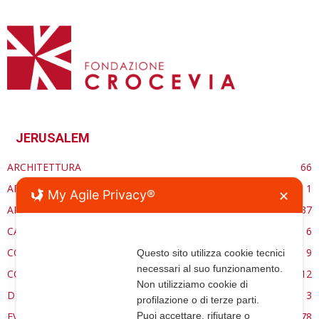
JERUSALEM
ARCHITETTURA
66
ARCHITETTURASACRA.ORG
1
My Agile Privacy®
✕
ARTE
37
CARE ECCLESSIA
6
CONSERVAZIONE
9
Questo sito utilizza cookie tecnici
necessari al suo funzionamento.
CONTROCANTO
12
Non utilizziamo cookie di
DE RE AEDIFICATORIA
3
profilazione o di terze parti.
Puoi accettare, rifiutare o
EVENTI
78