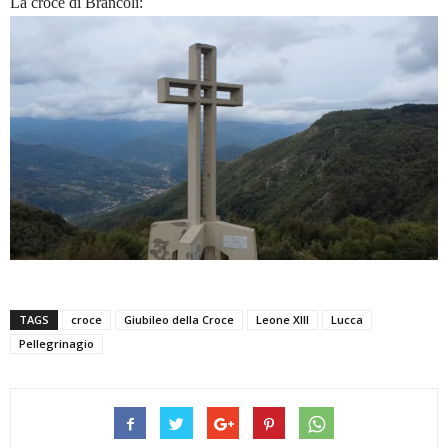
La croce di Brancoli:
TAGS
croce
Giubileo della Croce
Leone XIII
Lucca
Pellegrinagio