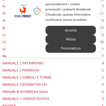
personalizzare i cookie
Forma, spazio e ordine
7
premendo i pulsanti desiderati.
FORMAZIONE
11
Chiudendo questa informativa
continuerai senza accettare.
INTERVIEW
3
Jerusalem
12
Accetta
La Materia e l'Immagine
2
Rifiuta
LETTURE
16
Personalizza
Libri
1
MANUALE | FUOCHI LITURGICI
7
MANUALE | PATRIMONIO
4
MANUALE | PREMESSA
2
MANUALE | SIMBOLI E FORME
3
MANUALE |NORMATIVA CEI
3
Manuale di Architettura Sacra
2
MANUALE I I GRANDI FUOCHI
3
RISORSE
1