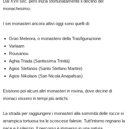
Dal XVII sec. però inizia sfortunatamente il declino del
monachesimo.
I sei monasteri ancora attivi oggi sono quelli di:
Gran Meteora, o monastero della Trasfigurazione
Varlaam
Rousanou
Aghia Triada (Santissima Trinità)
Agios Stefanos (Santo Stefano Martire)
Agios Nikolaos (San Nicola Anapafsas)
Esistono poi alcuni altri monasteri in rovina, dove decine di
monaci vissero in tempi più antichi.
La strada per raggiungere i monasteri alla sommità delle rocce si
arrampica tortuosa tra le scoscese falesie. Tutt’intorno regnano la
pace e il silenzio. Il percorso è immerso in una natura