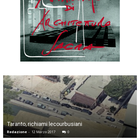
7 anni dopo il terremoto riapre a Fabbrico la ch
arcipretale
Redazione
-
16 Maggio 2019
0