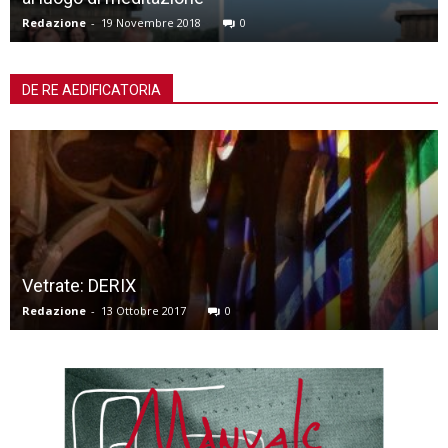
Redazione
-
13 Aprile 2019
0
DE RE AEDIFICATORIA
San Teonisto a Treviso: dalle sottrazioni alle
restituzioni
Leonardo Servadio
-
21 Giugno 2018
0