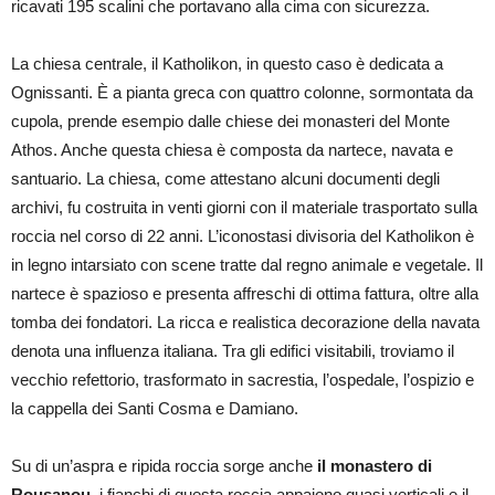
ricavati 195 scalini che portavano alla cima con sicurezza.
La chiesa centrale, il Katholikon, in questo caso è dedicata a
Ognissanti. È a pianta greca con quattro colonne, sormontata da
cupola, prende esempio dalle chiese dei monasteri del Monte
Athos. Anche questa chiesa è composta da nartece, navata e
santuario. La chiesa, come attestano alcuni documenti degli
archivi, fu costruita in venti giorni con il materiale trasportato sulla
roccia nel corso di 22 anni. L’iconostasi divisoria del Katholikon è
in legno intarsiato con scene tratte dal regno animale e vegetale. Il
nartece è spazioso e presenta affreschi di ottima fattura, oltre alla
tomba dei fondatori. La ricca e realistica decorazione della navata
denota una influenza italiana. Tra gli edifici visitabili, troviamo il
vecchio refettorio, trasformato in sacrestia, l’ospedale, l’ospizio e
la cappella dei Santi Cosma e Damiano.
Su di un’aspra e ripida roccia sorge anche
il monastero di
Rousanou
, i fianchi di questa roccia appaiono quasi verticali e il