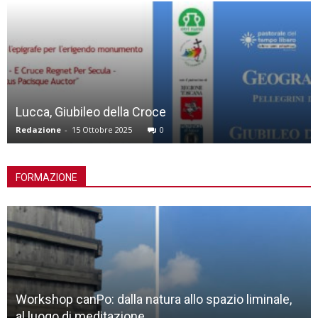
Reconnecting With Your Culture – Africa – Asia. 
simposio online
Redazione
-
8 Ottobre 2025
0
FORMAZIONE
le,
Chiese contemporanee: la bellezza da scoprire