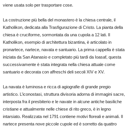
viene usata solo per trasportare cose.
La costruzione più bella del monastero è la chiesa centrale, il
Katholikon, dedicata alla Trasfigurazione di Cristo. La pianta della
chiesa è cruciforme, sormontata da una cupola a 12 lati. Il
Katholikon, esempio di architettura bizantina, è articolato in
pronartece, nartece, navata e santuario. La prima cappella è stata
iniziata da San Atanasio e completato più tardi da Ioasaf, questa
successivamente è stata integrata nella chiesa attuale come
santuario e decorata con affreschi deli secoli XIV e XV.
La navata è luminosa e ricca di agiografie di grande pregio
artistico. L’iconostasi, struttura divisoria adorna di immagini sacre,
interposta fra il presbiterio e le navate in alcune antiche basiliche
cristiane e attualmente nelle chiese di rito greco, è in legno
intarsiato. Realizzata nel 1791 contiene motivi floreali e animali. Il
nartece presenta nove piccole cupole ed è sorretto da quattro