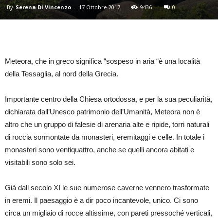
By
Serena Di Vincenzo
-
17 Ottobre 2017
9436
0
Meteora, che in greco significa “sospeso in aria “è una località
della Tessaglia, al nord della Grecia.
Importante centro della Chiesa ortodossa, e per la sua peculiarità,
dichiarata dall’Unesco patrimonio dell’Umanità, Meteora non è
altro che un gruppo di falesie di arenaria alte e ripide, torri naturali
di roccia sormontate da monasteri, eremitaggi e celle. In totale i
monasteri sono ventiquattro, anche se quelli ancora abitati e
visitabili sono solo sei.
Già dall secolo XI le sue numerose caverne vennero trasformate
in eremi. Il paesaggio è a dir poco incantevole, unico. Ci sono
circa un migliaio di rocce altissime, con pareti pressoché verticali,