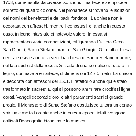
1798, come risulta da diverse iscrizioni. Il nartece è semplice e
sorretto da quattro colonne. Nel pronartece si trovano le iscrizioni
dei nomi dei benefattori e dei padri fondatori. La chiesa non è
decorata con affreschi, mentre l’iconostasi, è, anche in questo
caso, in legno intarsiato di notevole valore. In essa si
rappresentano varie composizioni, raffigurando L’ultima Cena,
San Dimitri, Santo Stefano martire, San Giorgio. Oltre alla chiesa
centrale esiste anche la vecchia chiesa di Santo Stefano martire,
nel lato sud-est della roccia. Si tratta di una semplice struttura in
legno, con navata e nartece, di dimensioni 12 x 5 metri. La chiesa
è decorata con affreschi del 1501. Il refettorio anche qui è stato
trasformato in sacrestia, qui si possono ammirare crocifissi lignei
dorati, Vangeli decorati d’oro, e altri paramenti sacri di grande
pregio. Il Monastero di Santo Stefano costituisce tuttora un centro
spirituale molto fiorente anche in questa epoca, infatti vengono
coltivati l’iconografia bizantina e la musica.