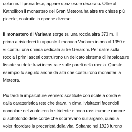
colonne. Il pronartece, appare spazioso e decorato. Oltre al
Katholikon il monastero del Gran Meteora ha altre tre chiese più
piccole, costruite in epoche diverse.
Il monastero di Varlaam
sorge su una roccia altra 373 m. Il
primo a risiederci fu appunto il monaco Varlaam intono al 1350 e
vi costruì una chiesa dedicata ai tre Gerarchi. Per salire sulla
roccia i primi asceti costruirono un delicato sistema di impalcature
fissate su delle travi incastrate sulle pareti della roccia. Questo
esempio fu seguito anche da altri che costruirono monasteri a
Meteora.
Più tardi le impalcature vennero sostituite con scale a corda e
dalla caratteristica rete che tirava in cima i visitatori facendoli
dondolare nel vuoto con lo stridente e poco rassicurante rumore
di sottofondo delle corde che scorrevano sull’argano, quasi a
voler ricordare la precarietà della vita. Soltanto nel 1923 furono