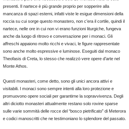
presenti. Il nartece è più grande proprio per sopperire alla
mancanza di spazi esterni, infatti viste le esigue dimensioni della
roccia su cui sorge questo monastero, non c’era il cortile, quindi il
nartece, nelle ore in cui non vi erano funzioni liturgiche, fungeva
anche da luogo di ritrovo e conversazione per i monaci. Gli
affreschi appaiono molto ricchi e vivaci, le figure rappresentate
sono anche molto espressive e luminose. Eseguiti dal monaco
Theofasis di Creta, lo stesso che realizzò vere opere d’arte nel
Monte Athos.
Questi monasteri, come detto, sono gli unici ancora attivi e
visitabili. I monaci sono sempre intenti alla loro protezione e
promuovono opere sociali per garantirne la sopravvivenza. Degli
altri diciotto monasteri attualmente restano solo rovine sparse
sulle varie sommità delle rocce del “bosco pietrificato” di Meterora
e codici manoscritti che ne testimoniano lo splendore del passato.