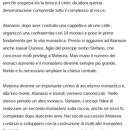
perché sospesa tra la terra e il cielo; da allora questa
denominazione comprende tutto il complesso di rocce.
Atanasio, dopo aver costruito una cappella e alcune celle,
organizzò una confraternita con 14 monaci e pose le prime
fondamenta per la vita monastica. Presto si aggiunse ad Atanasio
anche Ioasaf Ouresis, figlio del principe serbo Stefano, che
concesse molti privilegi a Meteora. Man mano il numero dei
monaci aumentò e il monastero divenne sempre più grande,
florido e fu necessario ampliare la chiesa centrale.
Meteora divenne un importante centro di ascetismo monastico e,
alla loro morte, Atanasio e Iousaf, vennero canonizzati. Nello
stesso periodo un altro monaco, Varlaam, concepì l’idea di
realizzare un secondo monastero sulla roccia, anche se esso fu
completato dopo duecento anni. Nei secoli successivi Meteora
continuò a svilupparsi con la costruzione di molti altri monasteri.