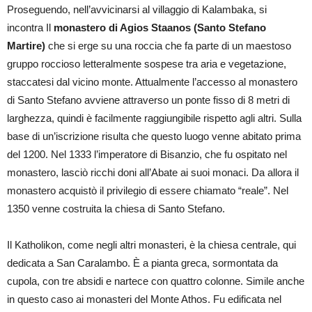
Proseguendo, nell’avvicinarsi al villaggio di Kalambaka, si
incontra Il
monastero di Agios Staanos (Santo Stefano
Martire)
che si erge su una roccia che fa parte di un maestoso
gruppo roccioso letteralmente sospese tra aria e vegetazione,
staccatesi dal vicino monte. Attualmente l’accesso al monastero
di Santo Stefano avviene attraverso un ponte fisso di 8 metri di
larghezza, quindi è facilmente raggiungibile rispetto agli altri. Sulla
base di un’iscrizione risulta che questo luogo venne abitato prima
del 1200. Nel 1333 l’imperatore di Bisanzio, che fu ospitato nel
monastero, lasciò ricchi doni all’Abate ai suoi monaci. Da allora il
monastero acquistò il privilegio di essere chiamato “reale”. Nel
1350 venne costruita la chiesa di Santo Stefano.
Il Katholikon, come negli altri monasteri, è la chiesa centrale, qui
dedicata a San Caralambo. È a pianta greca, sormontata da
cupola, con tre absidi e nartece con quattro colonne. Simile anche
in questo caso ai monasteri del Monte Athos. Fu edificata nel