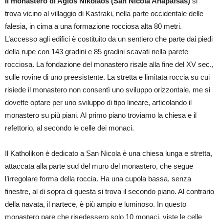
Il monastero di Agios Nikolaos (San Nicola Anapafsas)
si
trova vicino al villaggio di Kastraki, nella parte occidentale delle
falesia, in cima a una formazione rocciosa alta 80 metri.
L’accesso agli edifici è costituito da un sentiero che parte dai piedi
della rupe con 143 gradini e 85 gradini scavati nella parete
rocciosa. La fondazione del monastero risale alla fine del XV sec.,
sulle rovine di uno preesistente. La stretta e limitata roccia su cui
risiede il monastero non consentì uno sviluppo orizzontale, me si
dovette optare per uno sviluppo di tipo lineare, articolando il
monastero su più piani. Al primo piano troviamo la chiesa e il
refettorio, al secondo le celle dei monaci.
Il Katholikon è dedicato a San Nicola è una chiesa lunga e stretta,
attaccata alla parte sud del muro del monastero, che segue
l’irregolare forma della roccia. Ha una cupola bassa, senza
finestre, al di sopra di questa si trova il secondo piano. Al contrario
della navata, il nartece, è più ampio e luminoso. In questo
monastero pare che risedessero solo 10 monaci, viste le celle