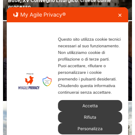
Bose, XV Convegno Liturgico: chiese come
processo
My Agile Privacy®
Leonardo Servadio
-
7 Giugno 2017
✕
Questo sito utilizza cookie tecnici
necessari al suo funzionamento.
Non utilizziamo cookie di
profilazione o di terze parti.
Puoi accettare, rifiutare o
personalizzare i cookie
premendo i pulsanti desiderati.
Chiudendo questa informativa
Cappella di S. Adalberto per Fiszewo (Polonia)
continuerai senza accettare.
Redazione
-
8 Febbraio 2017
Accetta
Rifiuta
Personalizza