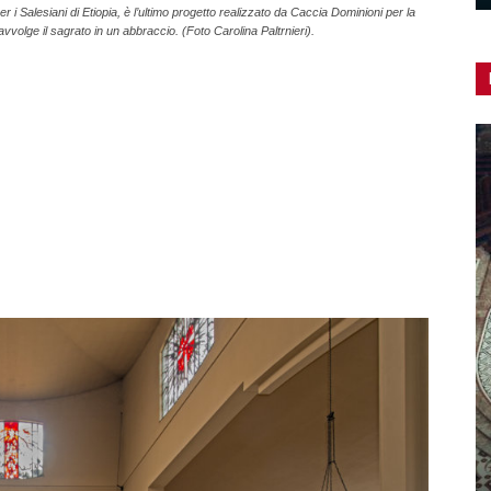
r i Salesiani di Etiopia, è l’ultimo progetto realizzato da Caccia Dominioni per la
avvolge il sagrato in un abbraccio. (Foto Carolina Paltrnieri).
Adeguamento delle cattedrali:
un’iniziativa CEI/Beato Angelico