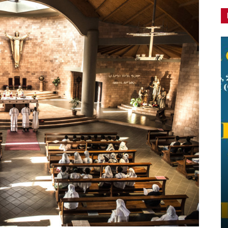
Reconnecting With Your Culture –
Africa – Asia. Un simposio online
Redazione
-
8 Ottobre 2025
0