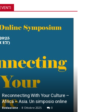
EVENTI
Lucca, Giubileo della Croce
Redazione
-
15 Ottobre 2025
0