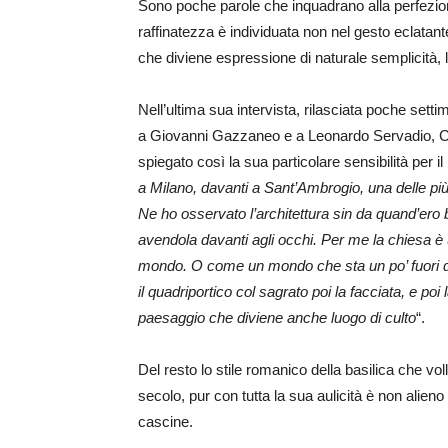
Sono poche parole che inquadrano alla perfezio
raffinatezza è individuata non nel gesto eclatan
che diviene espressione di naturale semplicità, la
Nell’ultima sua intervista, rilasciata poche set
a Giovanni Gazzaneo e a Leonardo Servadio, C
spiegato così la sua particolare sensibilità per il
a Milano, davanti a Sant’Ambrogio, una delle più b
Ne ho osservato l’architettura sin da quand’ero
avendola davanti agli occhi. Per me la chiesa è
mondo. O come un mondo che sta un po’ fuori 
il quadriportico col sagrato poi la facciata, e poi
paesaggio che diviene anche luogo di culto
“.
Del resto lo stile romanico della basilica che vol
secolo, pur con tutta la sua aulicità è non alieno
cascine.