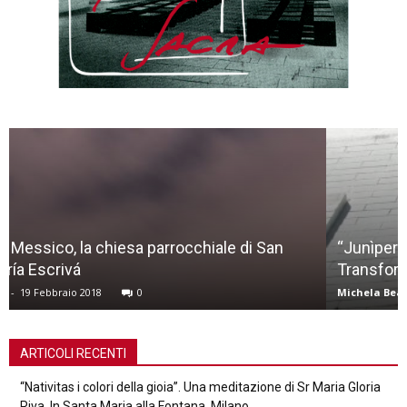
“Junìpero Serra: California, Indians, and the
Transformation of a Missionary”
Michela Beatrice Ferri
-
23 Settembre 2015
0
ARTICOLI RECENTI
“Nativitas i colori della gioia”. Una meditazione di Sr Maria Gloria
Riva. In Santa Maria alla Fontana, Milano