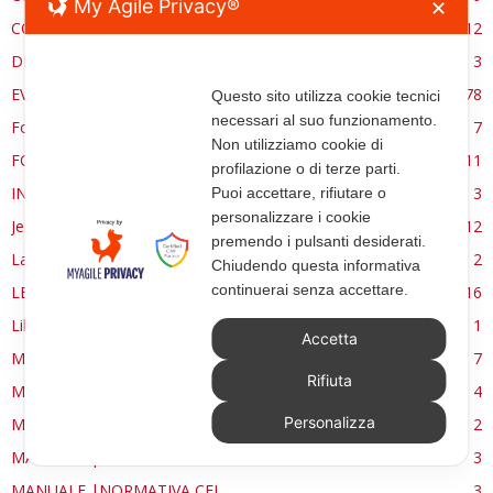
My Agile Privacy®
✕
CONTROCANTO
12
DE RE AEDIFICATORIA
3
EVENTI
78
Questo sito utilizza cookie tecnici
necessari al suo funzionamento.
Forma, spazio e ordine
7
Non utilizziamo cookie di
FORMAZIONE
11
profilazione o di terze parti.
INTERVIEW
3
Puoi accettare, rifiutare o
personalizzare i cookie
Jerusalem
12
premendo i pulsanti desiderati.
La Materia e l'Immagine
2
Chiudendo questa informativa
continuerai senza accettare.
LETTURE
16
Libri
1
Accetta
MANUALE | FUOCHI LITURGICI
7
Rifiuta
MANUALE | PATRIMONIO
4
Personalizza
MANUALE | PREMESSA
2
MANUALE | SIMBOLI E FORME
3
MANUALE |NORMATIVA CEI
3