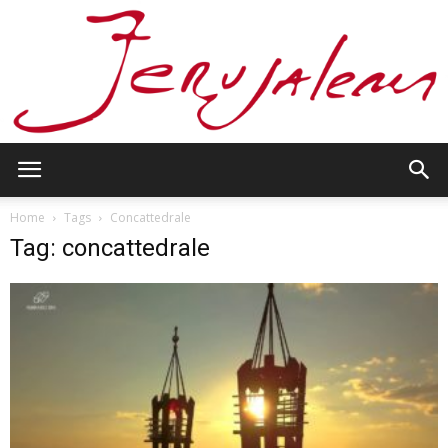
Jerusalem
Home
Tags
Concattedrale
Tag: concattedrale