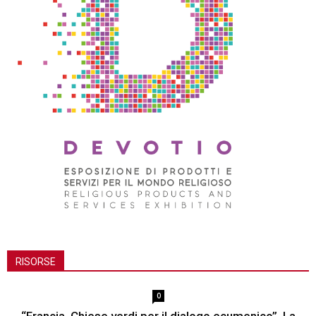
RISORSE
0
“Francia. Chiese verdi per il dialogo ecumenico”. La