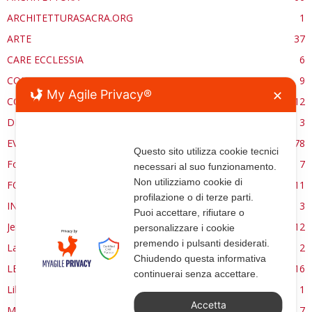
ARCHITETTURASACRA.ORG
1
ARTE
37
CARE ECCLESSIA
6
CONSERVAZIONE
9
My Agile Privacy®
✕
CONTROCANTO
12
DE RE AEDIFICATORIA
3
EVENTI
78
Questo sito utilizza cookie tecnici
Forma, spazio e ordine
7
necessari al suo funzionamento.
Non utilizziamo cookie di
FORMAZIONE
11
profilazione o di terze parti.
INTERVIEW
3
Puoi accettare, rifiutare o
Jerusalem
12
personalizzare i cookie
premendo i pulsanti desiderati.
La Materia e l'Immagine
2
Chiudendo questa informativa
LETTURE
16
continuerai senza accettare.
Libri
1
Accetta
MANUALE | FUOCHI LITURGICI
7