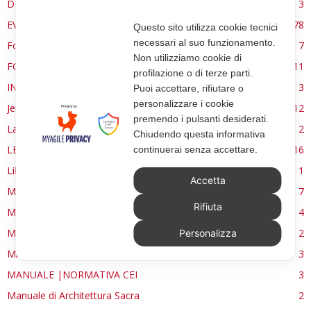
DE RE AEDIFICATORIA
3
EVENTI
78
Questo sito utilizza cookie tecnici
necessari al suo funzionamento.
Forma, spazio e ordine
7
Non utilizziamo cookie di
FORMAZIONE
11
profilazione o di terze parti.
INTERVIEW
3
Puoi accettare, rifiutare o
personalizzare i cookie
Jerusalem
12
premendo i pulsanti desiderati.
La Materia e l'Immagine
2
Chiudendo questa informativa
LETTURE
16
continuerai senza accettare.
Libri
1
Accetta
MANUALE | FUOCHI LITURGICI
7
Rifiuta
MANUALE | PATRIMONIO
4
MANUALE | PREMESSA
2
Personalizza
MANUALE | SIMBOLI E FORME
3
MANUALE |NORMATIVA CEI
3
Manuale di Architettura Sacra
2