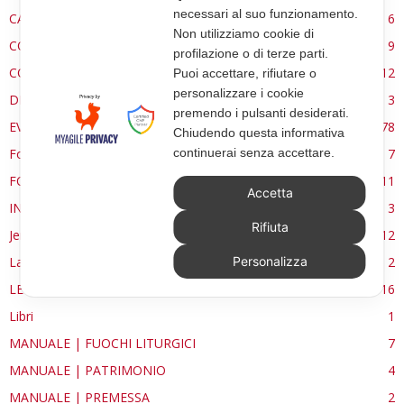
necessari al suo funzionamento.
CARE ECCLESSIA
6
Non utilizziamo cookie di
CONSERVAZIONE
9
profilazione o di terze parti.
CONTROCANTO
12
Puoi accettare, rifiutare o
personalizzare i cookie
DE RE AEDIFICATORIA
3
premendo i pulsanti desiderati.
EVENTI
78
Chiudendo questa informativa
Forma, spazio e ordine
7
continuerai senza accettare.
FORMAZIONE
11
Accetta
INTERVIEW
3
Rifiuta
Jerusalem
12
La Materia e l'Immagine
2
Personalizza
LETTURE
16
Libri
1
MANUALE | FUOCHI LITURGICI
7
MANUALE | PATRIMONIO
4
MANUALE | PREMESSA
2