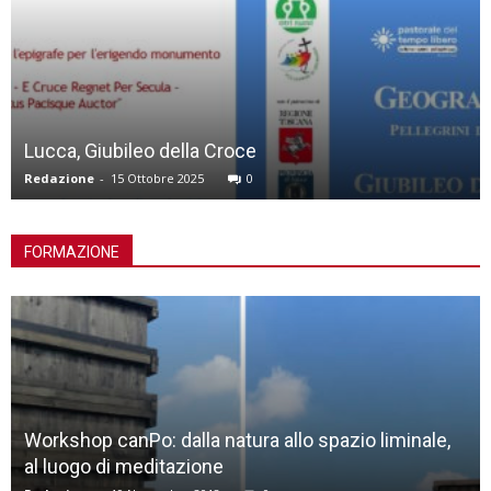
Reconnecting With Your Culture – Afr
simposio online
Redazione
-
8 Ottobre 2025
0
FORMAZIONE
o spazio liminale,
Chiese contemporanee: la bellezz