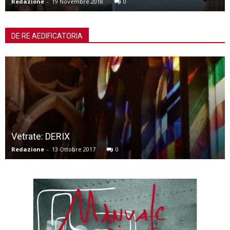
Redazione
-
13 Aprile 2019
0
DE RE AEDIFICATORIA
San Teonisto a Treviso: dalle sott
restituzioni
Leonardo Servadio
-
21 Giugno 2018
0