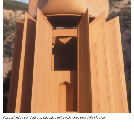
Il lato islamico con il mihrab (nicchia rivolta nella direzione della Mecca)