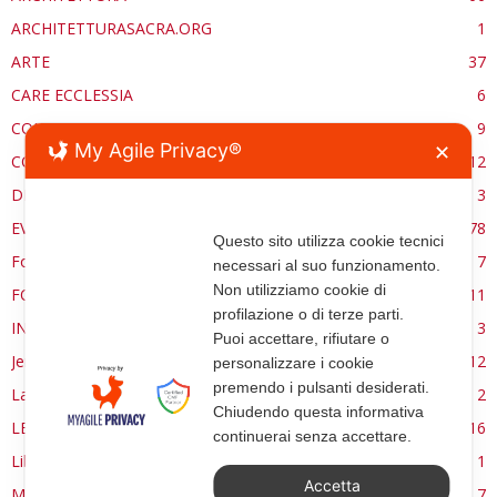
ARCHITETTURASACRA.ORG
1
ARTE
37
CARE ECCLESSIA
6
CONSERVAZIONE
9
My Agile Privacy®
✕
CONTROCANTO
12
DE RE AEDIFICATORIA
3
EVENTI
78
Questo sito utilizza cookie tecnici
Forma, spazio e ordine
7
necessari al suo funzionamento.
Non utilizziamo cookie di
FORMAZIONE
11
profilazione o di terze parti.
INTERVIEW
3
Puoi accettare, rifiutare o
Jerusalem
12
personalizzare i cookie
premendo i pulsanti desiderati.
La Materia e l'Immagine
2
Chiudendo questa informativa
LETTURE
16
continuerai senza accettare.
Libri
1
Accetta
MANUALE | FUOCHI LITURGICI
7