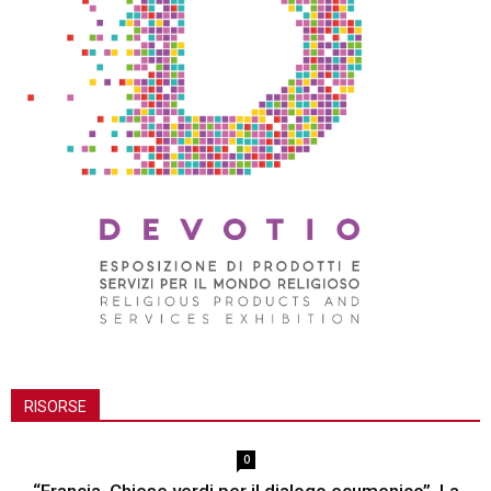
RISORSE
0
“Francia. Chiese verdi per il dialogo ecumenico”. La