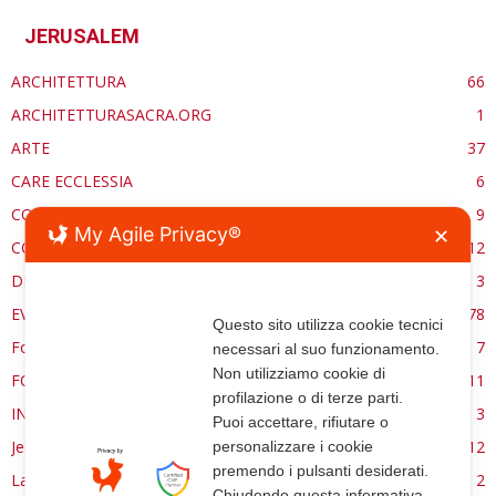
JERUSALEM
ARCHITETTURA
66
ARCHITETTURASACRA.ORG
1
ARTE
37
CARE ECCLESSIA
6
CONSERVAZIONE
9
My Agile Privacy®
✕
CONTROCANTO
12
DE RE AEDIFICATORIA
3
EVENTI
78
Questo sito utilizza cookie tecnici
Forma, spazio e ordine
7
necessari al suo funzionamento.
Non utilizziamo cookie di
FORMAZIONE
11
profilazione o di terze parti.
INTERVIEW
3
Puoi accettare, rifiutare o
Jerusalem
12
personalizzare i cookie
premendo i pulsanti desiderati.
La Materia e l'Immagine
2
Chiudendo questa informativa