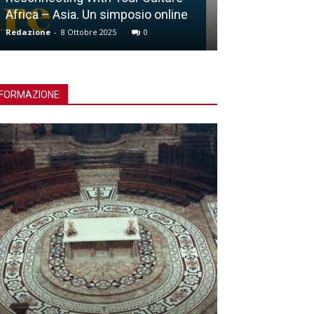
Africa – Asia. Un simposio online
Lucca, Giubile
Redazione
-
8 Ottobre 2025
0
Redazione
-
15 Ott
FORMAZIONE