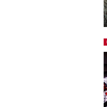
Chiese contemporanee: la bellezza
da scoprire
Redazione
-
13 Aprile 2019
0