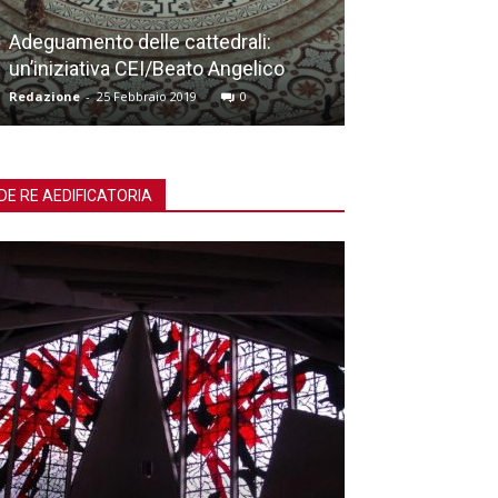
Workshop canPo
Adeguamento delle cattedrali:
spazio liminale
un’iniziativa CEI/Beato Angelico
meditazione
Redazione
-
25 Febbraio 2019
0
Redazione
-
19 No
DE RE AEDIFICATORIA