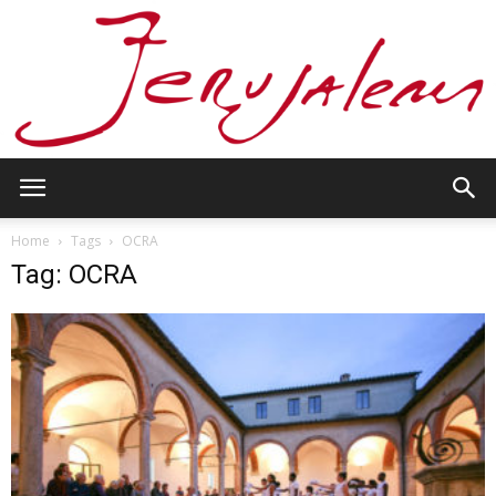
Jerusalem
Home
Tags
OCRA
Tag: OCRA