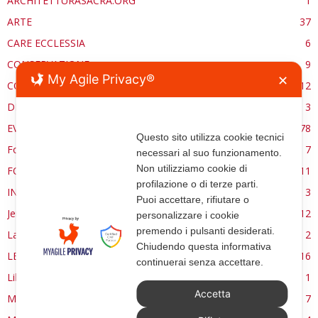
ARCHITETTURASACRA.ORG
1
ARTE
37
CARE ECCLESSIA
6
CONSERVAZIONE
9
My Agile Privacy®
✕
CONTROCANTO
12
DE RE AEDIFICATORIA
3
EVENTI
78
Questo sito utilizza cookie tecnici
Forma, spazio e ordine
7
necessari al suo funzionamento.
Non utilizziamo cookie di
FORMAZIONE
11
profilazione o di terze parti.
INTERVIEW
3
Puoi accettare, rifiutare o
Jerusalem
12
personalizzare i cookie
premendo i pulsanti desiderati.
La Materia e l'Immagine
2
Chiudendo questa informativa
LETTURE
16
continuerai senza accettare.
Libri
1
Accetta
MANUALE | FUOCHI LITURGICI
7