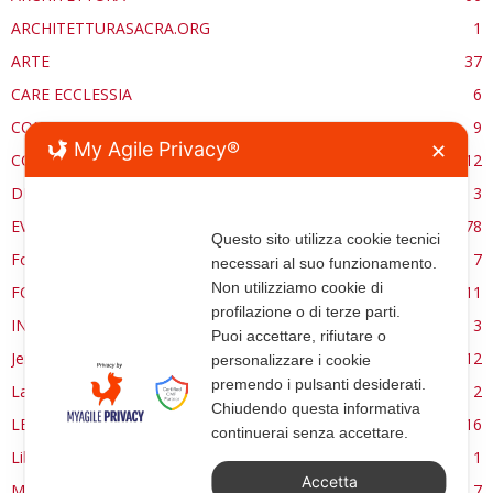
ARCHITETTURASACRA.ORG
1
ARTE
37
CARE ECCLESSIA
6
CONSERVAZIONE
9
My Agile Privacy®
✕
CONTROCANTO
12
DE RE AEDIFICATORIA
3
EVENTI
78
Questo sito utilizza cookie tecnici
Forma, spazio e ordine
7
necessari al suo funzionamento.
Non utilizziamo cookie di
FORMAZIONE
11
profilazione o di terze parti.
INTERVIEW
3
Puoi accettare, rifiutare o
Jerusalem
12
personalizzare i cookie
premendo i pulsanti desiderati.
La Materia e l'Immagine
2
Chiudendo questa informativa
LETTURE
16
continuerai senza accettare.
Libri
1
Accetta
MANUALE | FUOCHI LITURGICI
7