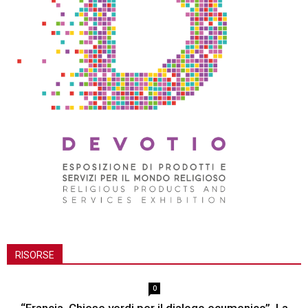
RISORSE
0
“Francia. Chiese verdi per il dialogo ecumenico”. La