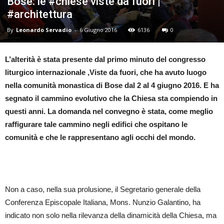
Bose: le #chiese viste da fuori |
#architettura
By
Leonardo Servadio
-
6 Giugno 2016
6136
0
L’alterità è stata presente dal primo minuto del congresso
liturgico internazionale ,Viste da fuori, che ha avuto luogo
nella comunità monastica di Bose dal 2 al 4 giugno 2016. E ha
segnato il cammino evolutivo che la Chiesa sta compiendo in
questi anni. La domanda nel convegno è stata, come meglio
raffigurare tale cammino negli edifici che ospitano le
comunità e che le rappresentano agli occhi del mondo.
Non a caso, nella sua prolusione, il Segretario generale della
Conferenza Episcopale Italiana, Mons. Nunzio Galantino, ha
indicato non solo nella rilevanza della dinamicità della Chiesa, ma