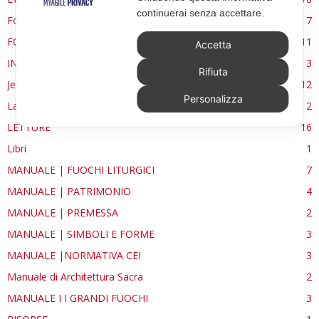
continuerai senza accettare.
Forma, spazio e ordine
7
FORMAZIONE
11
Accetta
INTERVIEW
3
Rifiuta
Jerusalem
12
Personalizza
La Materia e l'Immagine
2
LETTURE
16
Libri
1
MANUALE | FUOCHI LITURGICI
7
MANUALE | PATRIMONIO
4
MANUALE | PREMESSA
2
MANUALE | SIMBOLI E FORME
3
MANUALE |NORMATIVA CEI
3
Manuale di Architettura Sacra
2
MANUALE I I GRANDI FUOCHI
3