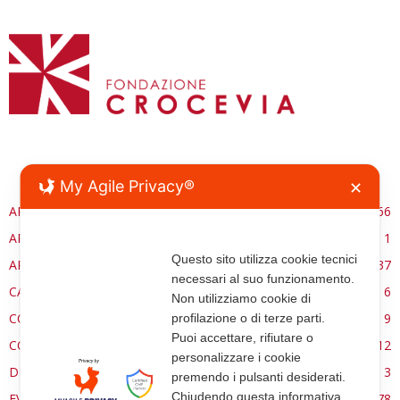
JERUSALEM
My Agile Privacy®
✕
ARCHITETTURA
66
ARCHITETTURASACRA.ORG
1
Questo sito utilizza cookie tecnici
ARTE
37
necessari al suo funzionamento.
CARE ECCLESSIA
6
Non utilizziamo cookie di
CONSERVAZIONE
9
profilazione o di terze parti.
Puoi accettare, rifiutare o
CONTROCANTO
12
personalizzare i cookie
DE RE AEDIFICATORIA
3
premendo i pulsanti desiderati.
Chiudendo questa informativa
EVENTI
78