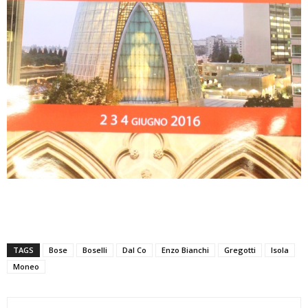
TAGS
Bose
Boselli
Dal Co
Enzo Bianchi
Gregotti
Isola
Moneo