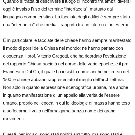
Quando si tratta di descrivere il luogo di incontro tra ambiti diversi
oggi è invalso l’uso del termine “interfaccia”, mutuato dal
linguaggio computeristico. La facciata degli edifici è sempre stata
una “interfaccia” che media il rapporto tra un interno e un esterno.
E in particolare le facciate delle chiese hanno sempre manifestato
il modo di porsi della Chiesa nel mondo: ne hanno parlato con
eloquenza il prof. Vittorio Gregotti, che ha ricordato l’evoluzione
del rapporto Chiesa-società nel corso delle varie epoche, e il prof.
Francesco Dal Co, il quale ha insistito come anche nel corso del
‘900 le chiese abbiano rappresentato il meglio dell’architettura.
Non solo in quanto espressione scenografica urbana, ma anche
in quanto manifestazione di un appello alla verità dell’essere
umano, proprio nell’epoca in cui le ideologie di massa hanno teso
a soffocarne il volto nell’amalgama senza nome dei grandi
movimenti.
Questi, per inciso, sono stati politici anzitutto, ma sono stati e