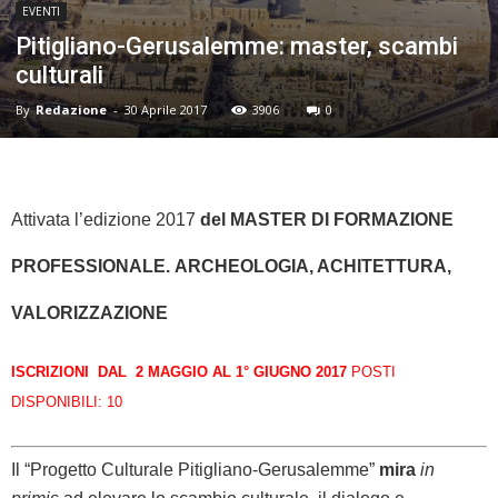
EVENTI
Pitigliano-Gerusalemme: master, scambi
culturali
By
Redazione
-
30 Aprile 2017
3906
0
Attivata l’edizione 2017
del MASTER DI FORMAZIONE
PROFESSIONALE. ARCHEOLOGIA, ACHITETTURA,
VALORIZZAZIONE
ISCRIZIONI DAL 2 MAGGIO AL 1° GIUGNO 2017
POSTI
DISPONIBILI: 10
Il “Progetto Culturale Pitigliano-Gerusalemme”
mira
in