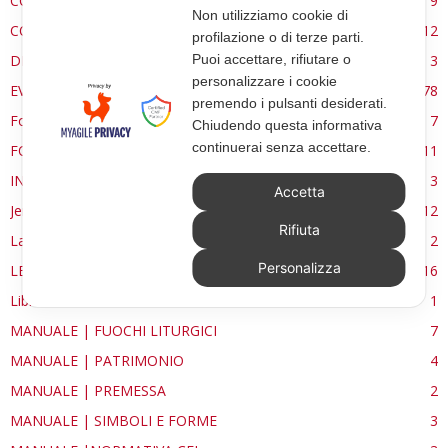
CONSERVAZIONE
9
Non utilizziamo cookie di
CONTROCANTO
12
profilazione o di terze parti.
DE RE AEDIFICATORIA
3
Puoi accettare, rifiutare o
personalizzare i cookie
EVENTI
78
premendo i pulsanti desiderati.
Forma, spazio e ordine
7
Chiudendo questa informativa
continuerai senza accettare.
FORMAZIONE
11
INTERVIEW
3
Accetta
Jerusalem
12
Rifiuta
La Materia e l'Immagine
2
Personalizza
LETTURE
16
Libri
1
MANUALE | FUOCHI LITURGICI
7
MANUALE | PATRIMONIO
4
MANUALE | PREMESSA
2
MANUALE | SIMBOLI E FORME
3