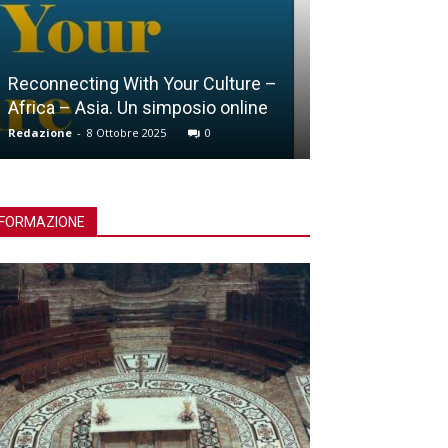
Reconnecting With Your Culture –
Africa – Asia. Un simposio online
Lucca, Giubile
Redazione
-
8 Ottobre 2025
0
Redazione
-
15 Ott
FORMAZIONE