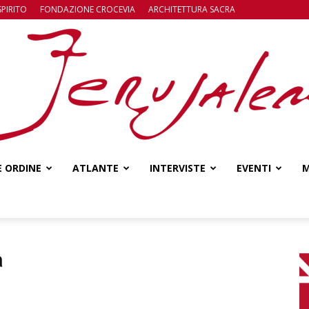
SPIRITO
FONDAZIONE CROCEVIA
ARCHITETTURA SACRA
E ORDINE
ATLANTE
INTERVISTE
EVENTI
M
Jerusalem
a