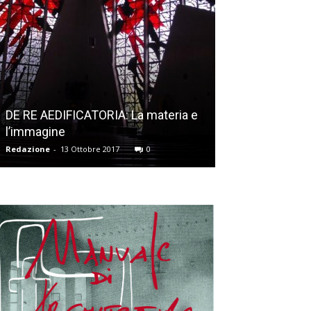
DE RE AEDIFICATORIA: La materia e
l’immagine
Vetrate: DERIX
Redazione
-
13 Ottobre 2017
0
Redazione
-
13 Ott