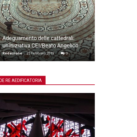
Workshop canPo
Adeguamento delle cattedrali:
spazio liminale
un’iniziativa CEI/Beato Angelico
meditazione
Redazione
-
25 Febbraio 2019
0
Redazione
-
19 No
DE RE AEDIFICATORIA