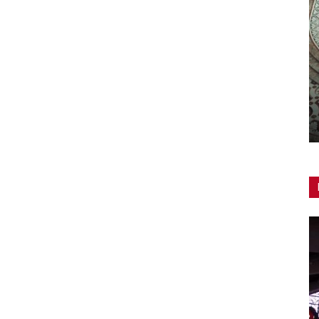
Chiese contemporanee: la bellezza
da scoprire
Redazione
-
13 Aprile 2019
0