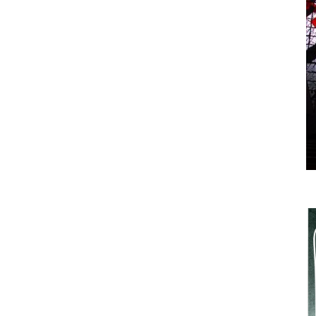
San Teonisto a Treviso: dalle
sottrazioni alle restituzioni
Leonardo Servadio
-
21 Giugno 2018
0