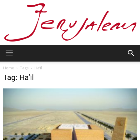
Jerusalem
Home
Tags
Ha’il
Tag: Ha’il