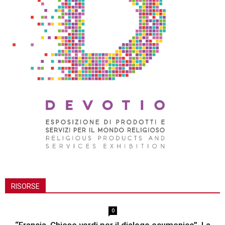
RISORSE
0
“Francia. Chiese verdi per il dialogo ecumenico”. La