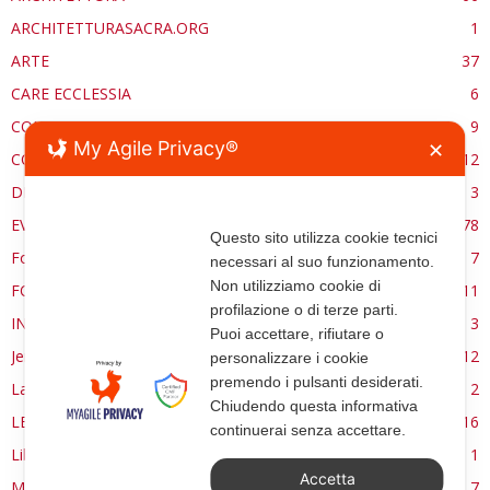
ARCHITETTURASACRA.ORG
1
ARTE
37
CARE ECCLESSIA
6
CONSERVAZIONE
9
My Agile Privacy®
✕
CONTROCANTO
12
DE RE AEDIFICATORIA
3
EVENTI
78
Questo sito utilizza cookie tecnici
Forma, spazio e ordine
7
necessari al suo funzionamento.
Non utilizziamo cookie di
FORMAZIONE
11
profilazione o di terze parti.
INTERVIEW
3
Puoi accettare, rifiutare o
Jerusalem
12
personalizzare i cookie
premendo i pulsanti desiderati.
La Materia e l'Immagine
2
Chiudendo questa informativa
LETTURE
16
continuerai senza accettare.
Libri
1
Accetta
MANUALE | FUOCHI LITURGICI
7