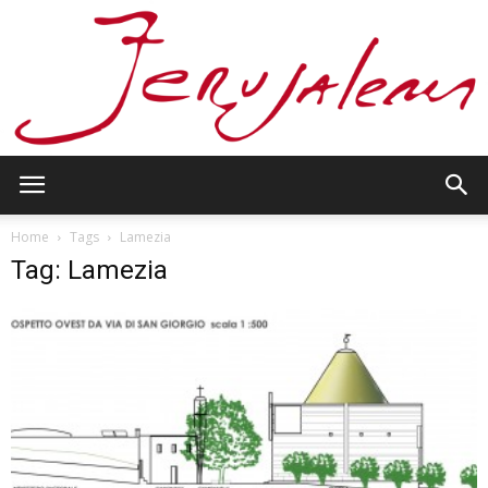
Jerusalem
Home
Tags
Lamezia
Tag: Lamezia