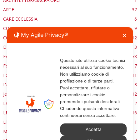
ARCHITETTURASACRA.ORG
1
ARTE
37
CARE ECCLESSIA
6
CONSERVAZIONE
9
My Agile Privacy®
✕
CONTROCANTO
12
DE RE AEDIFICATORIA
3
EVENTI
78
Questo sito utilizza cookie tecnici
Forma, spazio e ordine
7
necessari al suo funzionamento.
Non utilizziamo cookie di
FORMAZIONE
11
profilazione o di terze parti.
INTERVIEW
3
Puoi accettare, rifiutare o
Jerusalem
12
personalizzare i cookie
premendo i pulsanti desiderati.
La Materia e l'Immagine
2
Chiudendo questa informativa
LETTURE
16
continuerai senza accettare.
Libri
1
Accetta
MANUALE | FUOCHI LITURGICI
7