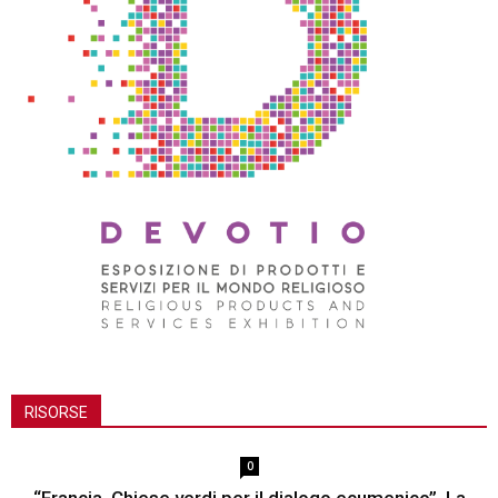
RISORSE
0
“Francia. Chiese verdi per il dialogo ecumenico”. La