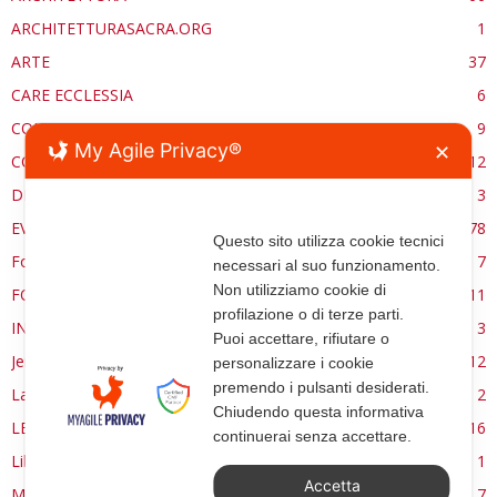
ARCHITETTURASACRA.ORG
1
ARTE
37
CARE ECCLESSIA
6
CONSERVAZIONE
9
My Agile Privacy®
✕
CONTROCANTO
12
DE RE AEDIFICATORIA
3
EVENTI
78
Questo sito utilizza cookie tecnici
Forma, spazio e ordine
7
necessari al suo funzionamento.
Non utilizziamo cookie di
FORMAZIONE
11
profilazione o di terze parti.
INTERVIEW
3
Puoi accettare, rifiutare o
Jerusalem
12
personalizzare i cookie
premendo i pulsanti desiderati.
La Materia e l'Immagine
2
Chiudendo questa informativa
LETTURE
16
continuerai senza accettare.
Libri
1
Accetta
MANUALE | FUOCHI LITURGICI
7