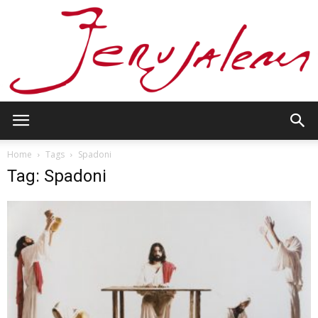
Jerusalem
Home
Tags
Spadoni
Tag: Spadoni