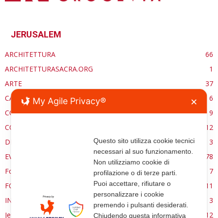
JERUSALEM
ARCHITETTURA
66
ARCHITETTURASACRA.ORG
1
ARTE
37
CARE ECCLESSIA
6
My Agile Privacy®
✕
CONSERVAZIONE
9
CONTROCANTO
12
Questo sito utilizza cookie tecnici
DE RE AEDIFICATORIA
3
necessari al suo funzionamento.
EVENTI
78
Non utilizziamo cookie di
Forma, spazio e ordine
7
profilazione o di terze parti.
Puoi accettare, rifiutare o
FORMAZIONE
11
personalizzare i cookie
INTERVIEW
3
premendo i pulsanti desiderati.
Jerusalem
12
Chiudendo questa informativa