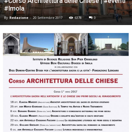
#Corso Architettura delle Chiese | #eventi
#Imola
By
Redazione
-
20 Settembre 2017
6378
0