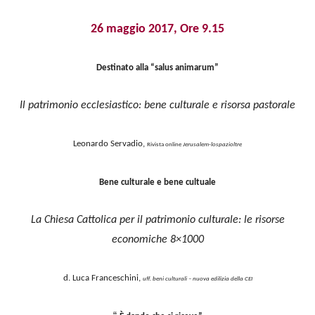
26 maggio 2017, Ore 9.15
Destinato alla “salus animarum”
Il patrimonio ecclesiastico: bene culturale e risorsa pastorale
Leonardo Servadio,
Rivista online
Jerusalem-lospazioltre
Bene culturale e bene cultuale
La Chiesa Cattolica per il patrimonio culturale: le risorse
economiche 8×1000
d. Luca Franceschini,
uff. beni culturali – nuova edilizia della CEI