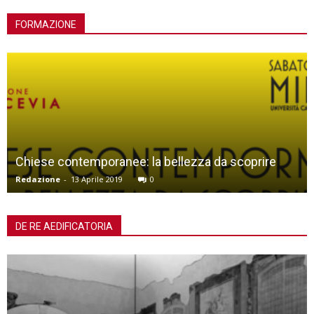
FORMAZIONE
Chiese contemporanee: la bellezza da scoprire
Redazione
-
13 Aprile 2019
0
DE RE AEDIFICATORIA