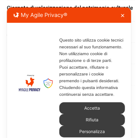
Giornate di valorizzazione del patrimonio culturale
ecclesiastico 2026
My Agile Privacy®
✕
RINTOCCHI E RISONANZE. Campane e Campanili
tra tradizione e architettura
Questo sito utilizza cookie tecnici
necessari al suo funzionamento.
Pubblicato il bando per l’adeguamento liturgico
Non utilizziamo cookie di
della cattedrale di Otranto
profilazione o di terze parti.
Puoi accettare, rifiutare o
Concorsi per le nuove chiese della diocesi di
personalizzare i cookie
Roma
premendo i pulsanti desiderati.
Chiudendo questa informativa
Programma nuove chiese della diocesi di Roma
continuerai senza accettare.
Accetta
Rifiuta
Personalizza