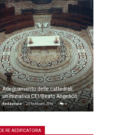
Workshop canPo: dalla natura allo
spazio liminale, al luogo di
meditazione
Redazione
-
19 Novembre 2018
0
DE RE AEDIFICATORIA