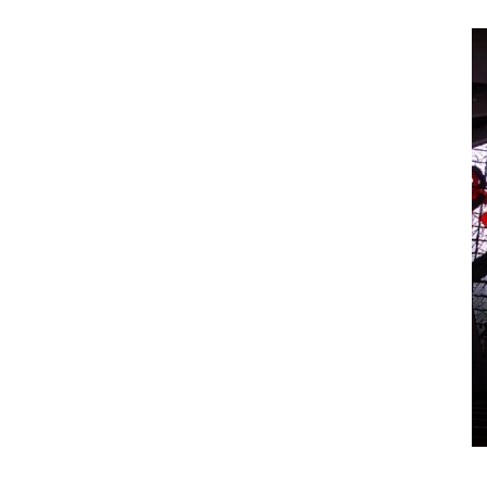
: dalle
DE RE AEDIFICATORIA: La materia e
zioni
l’immagine
o 2018
0
Redazione
-
13 Ottobre 2017
0