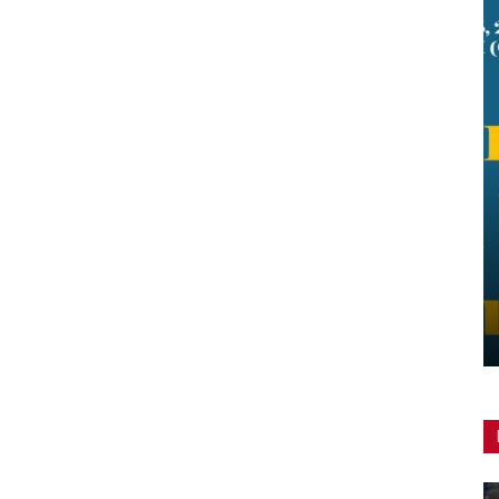
Reconnecting With Your Culture –
Africa – Asia. Un simposio online
Redazione
-
8 Ottobre 2025
0