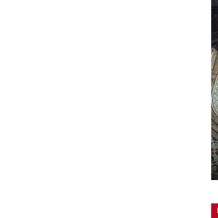
: la bellezza
Adeguamento delle cattedrali:
un’iniziativa CEI/Beato Angelico
0
Redazione
-
25 Febbraio 2019
0