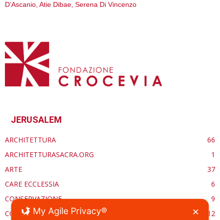
D’Ascanio, Atie Dibae, Serena Di Vincenzo
JERUSALEM
ARCHITETTURA
66
ARCHITETTURASACRA.ORG
1
ARTE
37
CARE ECCLESSIA
6
CONSERVAZIONE
9
My Agile Privacy®
✕
CONTROCANTO
12