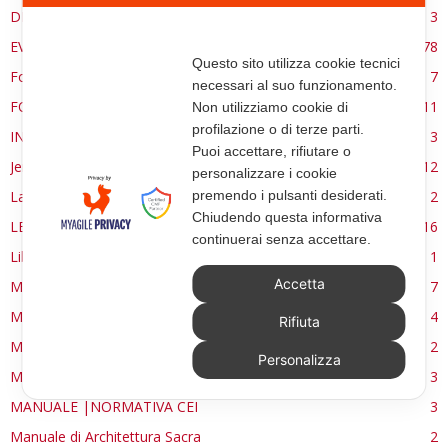
DE RE AEDIFICATORIA
3
EVENTI
78
Questo sito utilizza cookie tecnici
Forma, spazio e ordine
7
necessari al suo funzionamento.
FORMAZIONE
11
Non utilizziamo cookie di
profilazione o di terze parti.
INTERVIEW
3
Puoi accettare, rifiutare o
Jerusalem
12
personalizzare i cookie
La Materia e l'Immagine
2
premendo i pulsanti desiderati.
Chiudendo questa informativa
LETTURE
16
continuerai senza accettare.
Libri
1
Accetta
MANUALE | FUOCHI LITURGICI
7
MANUALE | PATRIMONIO
4
Rifiuta
MANUALE | PREMESSA
2
Personalizza
MANUALE | SIMBOLI E FORME
3
MANUALE |NORMATIVA CEI
3
Manuale di Architettura Sacra
2