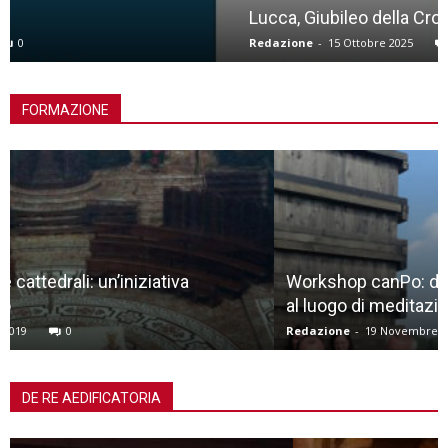
Lucca, Giubileo della Croce
Redazione
-
15 Ottobre 2025
0
FORMAZIONE
Workshop canPo: dalla natura allo spazio liminale,
al luogo di meditazione
Redazione
-
19 Novembre 2018
0
DE RE AEDIFICATORIA