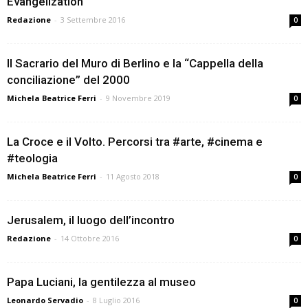
Evangelization
Redazione
-
3 Settembre 2016
0
Il Sacrario del Muro di Berlino e la “Cappella della
conciliazione” del 2000
Michela Beatrice Ferri
-
9 Novembre 2019
0
La Croce e il Volto. Percorsi tra #arte, #cinema e
#teologia
Michela Beatrice Ferri
-
11 Agosto 2018
0
Jerusalem, il luogo dell’incontro
Redazione
-
14 Ottobre 2016
0
Papa Luciani, la gentilezza al museo
Leonardo Servadio
-
8 Luglio 2016
0