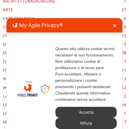
ARCHITETTURASACRA.ORG
1
ARTE
37
CARE ECCLESSIA
6
My Agile Privacy®
✕
CONSERVAZIONE
9
CONTROCANTO
12
DE RE AEDIFICATORIA
3
Questo sito utilizza cookie tecnici
EVENTI
78
necessari al suo funzionamento.
Forma, spazio e ordine
7
Non utilizziamo cookie di
profilazione o di terze parti.
FORMAZIONE
11
Puoi accettare, rifiutare o
INTERVIEW
3
personalizzare i cookie
premendo i pulsanti desiderati.
Jerusalem
12
Chiudendo questa informativa
La Materia e l'Immagine
2
continuerai senza accettare.
LETTURE
16
Accetta
Libri
1
MANUALE | FUOCHI LITURGICI
7
Rifiuta