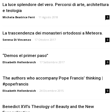
La luce splendore del vero. Percorsi di arte, architettura
e teologia
Michela Beatrice Ferri
-
11 Agosto 2018
0
La trascendenza dei monasteri ortodossi a Meteora.
Serena Di Vincenzo
-
17 Ottobre 2017
0
“Demos el primer paso”
Elisabeth Hellenbroich
-
17 Settembre 2017
0
The authors who accompany Pope Francis’ thinking |
#popefrancis
Elisabeth Hellenbroich
-
24 Dicembre 2015
0
Benedict XVI’s Theology of Beauty and the New