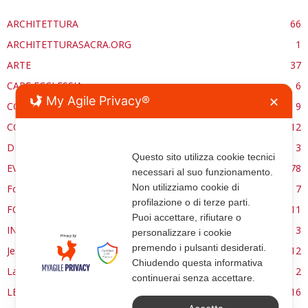
ARCHITETTURA
66
ARCHITETTURASACRA.ORG
1
ARTE
37
CARE ECCLESSIA
6
My Agile Privacy®
✕
CONSERVAZIONE
9
CONTROCANTO
12
DE RE AEDIFICATORIA
3
Questo sito utilizza cookie tecnici
EVENTI
78
necessari al suo funzionamento.
Non utilizziamo cookie di
Forma, spazio e ordine
7
profilazione o di terze parti.
FORMAZIONE
11
Puoi accettare, rifiutare o
INTERVIEW
3
personalizzare i cookie
premendo i pulsanti desiderati.
Jerusalem
12
Chiudendo questa informativa
La Materia e l'Immagine
2
continuerai senza accettare.
LETTURE
16