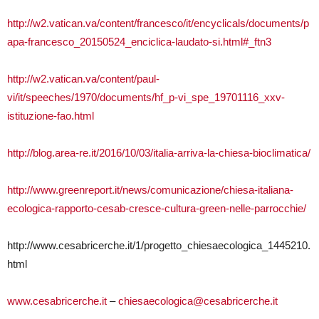
http://w2.vatican.va/content/francesco/it/encyclicals/documents/p
apa-francesco_20150524_enciclica-laudato-si.html#_ftn3
http://w2.vatican.va/content/paul-
vi/it/speeches/1970/documents/hf_p-vi_spe_19701116_xxv-
istituzione-fao.html
http://blog.area-re.it/2016/10/03/italia-arriva-la-chiesa-bioclimatica/
http://www.greenreport.it/news/comunicazione/chiesa-italiana-
ecologica-rapporto-cesab-cresce-cultura-green-nelle-parrocchie/
http://www.cesabricerche.it/1/progetto_chiesaecologica_1445210.
html
www.cesabricerche.it
–
chiesaecologica@cesabricerche.it