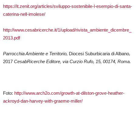
https://it.zenit.org/articles/sviluppo-sostenibile-l-esempio-di-santa-
caterina-nell-imolese/
http://www.cesabricerche.it/1/upload/rivista_ambiente_dicembre_
2013.pdf
Parrocchia Ambiente e Territorio,
Diocesi Suburbicaria di Albano
,
2017
CesabRicerche Editore, via Curzio Rufo, 15, 00174, Roma.
Foto:
http://www.arch2o.com/growth-at-dilston-grove-heather-
ackroyd-dan-harvey-with-graeme-miller/