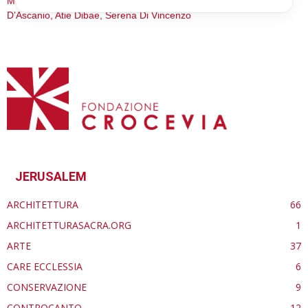
Michela Beatrice Ferri, Stefano Mavilio, Edoardo Milesi, Romina
D’Ascanio, Atie Dibae, Serena Di Vincenzo
JERUSALEM
ARCHITETTURA
66
ARCHITETTURASACRA.ORG
1
ARTE
37
CARE ECCLESSIA
6
CONSERVAZIONE
9
CONTROCANTO
12