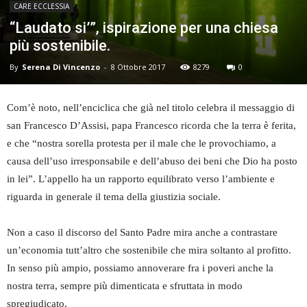
CARE ECCLESSIA
“Laudato si’”, ispirazione per una chiesa
più sostenibile.
By
Serena Di Vincenzo
-
8 Ottobre 2017
8279
0
Com’è noto, nell’enciclica che già nel titolo celebra il messaggio di
san Francesco D’Assisi, papa Francesco ricorda che la terra è ferita,
e che “nostra sorella protesta per il male che le provochiamo, a
causa dell’uso irresponsabile e dell’abuso dei beni che Dio ha posto
in lei”. L’appello ha un rapporto equilibrato verso l’ambiente e
riguarda in generale il tema della giustizia sociale.
Non a caso il discorso del Santo Padre mira anche a contrastare
un’economia tutt’altro che sostenibile che mira soltanto al profitto.
In senso più ampio, possiamo annoverare fra i poveri anche la
nostra terra, sempre più dimenticata e sfruttata in modo
spregiudicato.