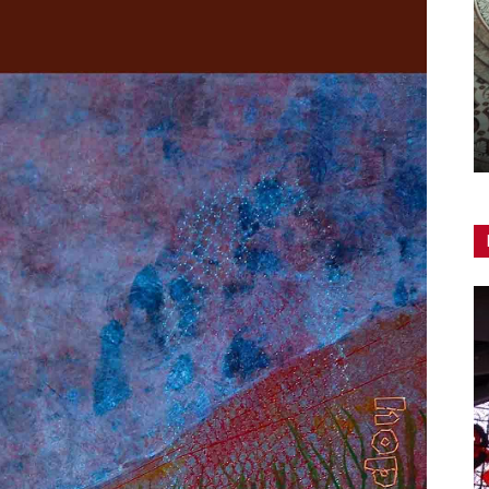
Adeguamento delle cattedrali:
un’iniziativa CEI/Beato Angelico
Redazione
-
25 Febbraio 2019
0