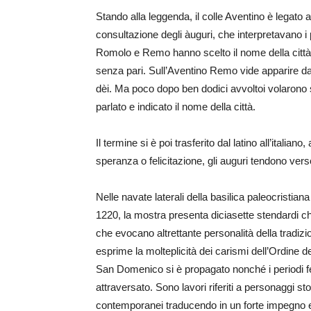
Stando alla leggenda, il colle Aventino è legato a
consultazione degli àuguri, che interpretavano i p
Romolo e Remo hanno scelto il nome della città 
senza pari. Sull’Aventino Remo vide apparire dap
dèi. Ma poco dopo ben dodici avvoltoi volarono 
parlato e indicato il nome della città.
Il termine si è poi trasferito dal latino all’italia
speranza o felicitazione, gli auguri tendono vers
Nelle navate laterali della basilica paleocristia
1220, la mostra presenta diciasette stendardi 
che evocano altrettante personalità della tradiz
esprime la molteplicità dei carismi dell’Ordine de
San Domenico si è propagato nonché i periodi fel
attraversato. Sono lavori riferiti a personaggi st
contemporanei traducendo in un forte impegno e 