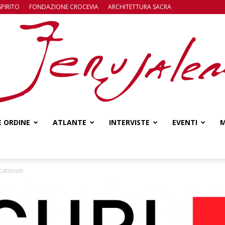
SPIRITO
FONDAZIONE CROCEVIA
ARCHITETTURA SACRA
E ORDINE
ATLANTE
INTERVISTE
EVENTI
M
Jerusalem
dicatorum