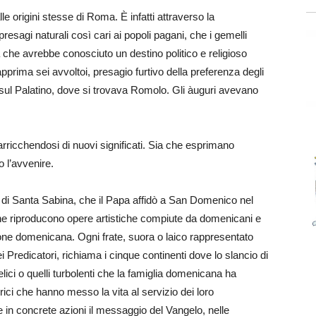
lle origini stesse di Roma. È infatti attraverso la
resagi naturali così cari ai popoli pagani, che i gemelli
che avrebbe conosciuto un destino politico e religioso
prima sei avvoltoi, presagio furtivo della preferenza degli
sul Palatino, dove si trovava Romolo. Gli àuguri avevano
no, arricchendosi di nuovi significati. Sia che esprimano
o l’avvenire.
na di Santa Sabina, che il Papa affidò a San Domenico nel
che riproducono opere artistiche compiute da domenicani e
ione domenicana. Ogni frate, suora o laico rappresentato
i Predicatori, richiama i cinque continenti dove lo slancio di
ici o quelli turbolenti che la famiglia domenicana ha
orici che hanno messo la vita al servizio dei loro
in concrete azioni il messaggio del Vangelo, nelle