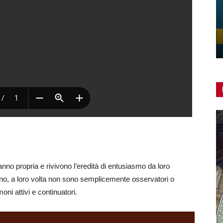
Reconnecting With Your Culture –
Africa – Asia. Un simposio online
Redazione
-
8 Ottobre 2025
0
nno propria e rivivono l’eredità di entusiasmo da loro
ntano, a loro volta non sono semplicemente osservatori o
oni attivi e continuatori.