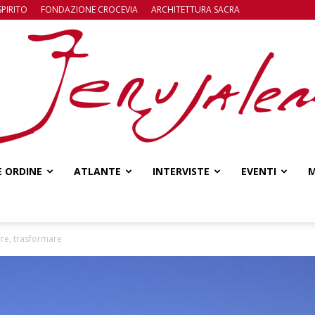
SPIRITO
FONDAZIONE CROCEVIA
ARCHITETTURA SACRA
E ORDINE
ATLANTE
INTERVISTE
EVENTI
M
Jerusalem
are, trasformare