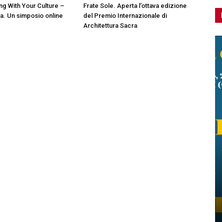
g With Your Culture –
Frate Sole. Aperta l’ottava edizione
ia. Un simposio online
del Premio Internazionale di
Architettura Sacra
Reconnecting With Your Culture –
Africa – Asia. Un simposio online
Redazione
-
8 Ottobre 2025
0