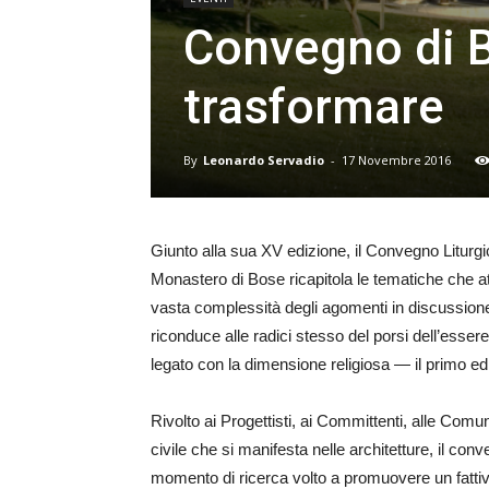
Convegno di B
trasformare
By
Leonardo Servadio
-
17 Novembre 2016
Giunto alla sua XV edizione, il Convegno Liturgi
Monastero di Bose ricapitola le tematiche che att
vasta complessità degli agomenti in discussione
riconduce alle radici stesso del porsi dell’ess
legato con la dimensione religiosa — il primo edific
Rivolto ai Progettisti, ai Committenti, alle Comu
civile che si manifesta nelle architetture, il c
momento di ricerca volto a promuovere un fattiv