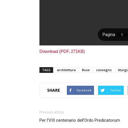
Download (PDF, 271KB)
TAGS
architettura
Bose
convegno
liturgi
SHARE
Facebook
Twitter
Previous article
Per l’VIII centenario dell’Ordo Predicatorum