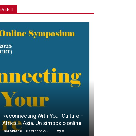
EVENTI
Lucca, Giubileo della Croce
Redazione
-
15 Ottobre 2025
0