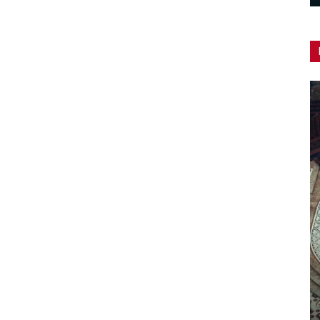
Adeguamento delle cattedrali:
un’iniziativa CEI/Beato Angelico