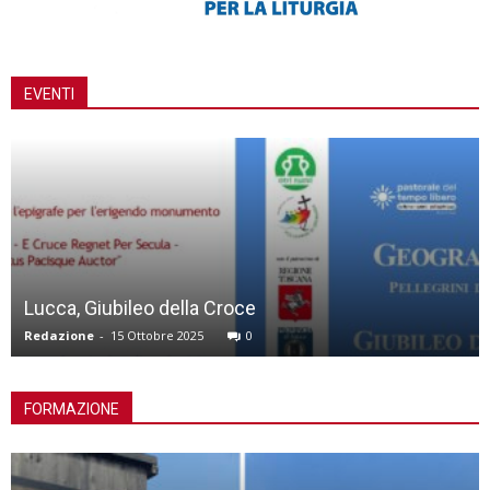
EVENTI
Reconnecting With Your Culture – Af
simposio online
Redazione
-
8 Ottobre 2025
0
FORMAZIONE