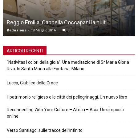
pella Coccapani la nuit
Elspeet, una #chiesa
016
0
Leonardo Servadio
-
3 Dice
ARTICOLI RECENTI
“Nativitas i colori della gioia”. Una meditazione di Sr Maria Gloria
Riva. In Santa Maria alla Fontana, Milano
Lucca, Giubileo della Croce
Il patrimonio religioso e le città dei pellegrinaggi. Un nuovo libro
Reconnecting With Your Culture – Africa – Asia. Un simposio
online
Verso Santiago, sulle tracce dell’infinito