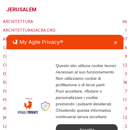
JERUSALEM
ARCHITETTURA
66
ARCHITETTURASACRA.ORG
1
ARTE
37
My Agile Privacy®
✕
CARE ECCLESSIA
6
CONSERVAZIONE
9
CONTROCANTO
12
Questo sito utilizza cookie tecnici
necessari al suo funzionamento.
DE RE AEDIFICATORIA
3
Non utilizziamo cookie di
EVENTI
78
profilazione o di terze parti.
Forma, spazio e ordine
7
Puoi accettare, rifiutare o
personalizzare i cookie
FORMAZIONE
11
premendo i pulsanti desiderati.
INTERVIEW
3
Chiudendo questa informativa
continuerai senza accettare.
Jerusalem
12
La Materia e l'Immagine
2
Accetta