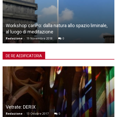
 allo spazio liminale,
Chiese contemporanee: la bell
Redazione
-
13 Aprile 2019
0
DE RE AEDIFICATORIA
San Teonisto a Treviso: da
restituzioni
0
Leonardo Servadio
-
21 Giugno 20