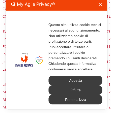
CARE ECCLESSIA
6
My Agile Privacy®
✕
CONSERVAZIONE
9
CONTROCANTO
12
DE RE AEDIFICATORIA
3
Questo sito utilizza cookie tecnici
necessari al suo funzionamento.
EVENTI
78
Non utilizziamo cookie di
Forma, spazio e ordine
7
profilazione o di terze parti.
FORMAZIONE
11
Puoi accettare, rifiutare o
personalizzare i cookie
INTERVIEW
3
premendo i pulsanti desiderati.
Jerusalem
12
Chiudendo questa informativa
La Materia e l'Immagine
2
continuerai senza accettare.
LETTURE
16
Accetta
Libri
1
Rifiuta
MANUALE | FUOCHI LITURGICI
7
MANUALE | PATRIMONIO
4
Personalizza
MANUALE | PREMESSA
2