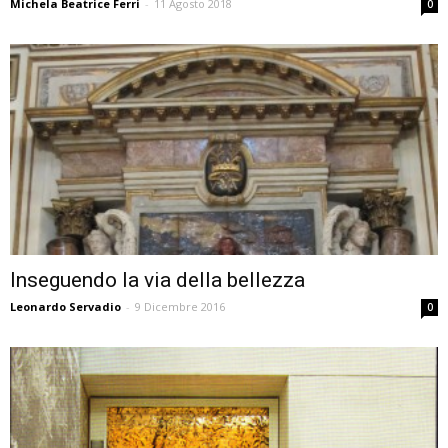
Michela Beatrice Ferri
-
11 Agosto 2018
0
Inseguendo la via della bellezza
Leonardo Servadio
-
9 Dicembre 2016
0