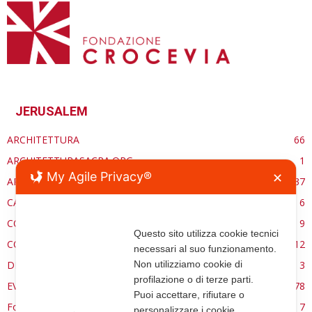
JERUSALEM
ARCHITETTURA
66
ARCHITETTURASACRA.ORG
1
My Agile Privacy®
✕
ARTE
37
CARE ECCLESSIA
6
CONSERVAZIONE
9
Questo sito utilizza cookie tecnici
CONTROCANTO
12
necessari al suo funzionamento.
Non utilizziamo cookie di
DE RE AEDIFICATORIA
3
profilazione o di terze parti.
EVENTI
78
Puoi accettare, rifiutare o
Forma, spazio e ordine
7
personalizzare i cookie