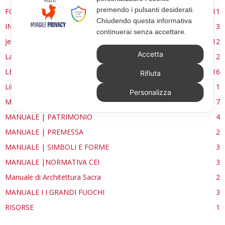
premendo i pulsanti desiderati.
FORMAZIONE
11
Chiudendo questa informativa
INTERVIEW
3
continuerai senza accettare.
Jerusalem
12
Accetta
La Materia e l'Immagine
2
LETTURE
16
Rifiuta
Libri
1
Personalizza
MANUALE | FUOCHI LITURGICI
7
MANUALE | PATRIMONIO
4
MANUALE | PREMESSA
2
MANUALE | SIMBOLI E FORME
3
MANUALE |NORMATIVA CEI
3
Manuale di Architettura Sacra
2
MANUALE I I GRANDI FUOCHI
3
RISORSE
1