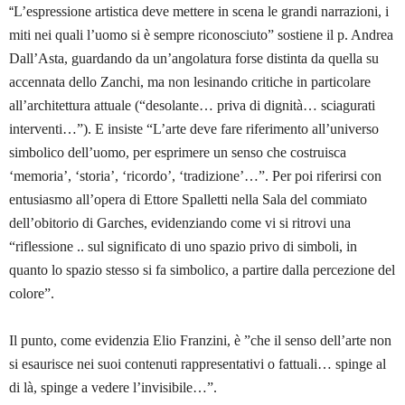
“
L’espressione artistica deve mettere in scena le grandi narrazioni, i
miti nei quali l’uomo si è sempre riconosciuto” sostiene il p. Andrea
Dall’Asta, guardando da un’angolatura forse distinta da quella su
accennata dello Zanchi, ma non lesinando critiche in particolare
all’architettura attuale (“desolante… priva di dignità… sciagurati
interventi…”). E insiste “L’arte deve fare riferimento all’universo
simbolico dell’uomo, per esprimere un senso che costruisca
‘memoria’, ‘storia’, ‘ricordo’, ‘tradizione’…”. Per poi riferirsi con
entusiasmo all’opera di Ettore Spalletti nella Sala del commiato
dell’obitorio di Garches, evidenziando come vi si ritrovi una
“riflessione .. sul significato di uno spazio privo di simboli, in
quanto lo spazio stesso si fa simbolico, a partire dalla percezione del
colore”.
Il punto, come evidenzia Elio Franzini, è ”che il senso dell’arte non
si esaurisce nei suoi contenuti rappresentativi o fattuali… spinge al
di là, spinge a vedere l’invisibile…”.