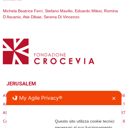
Michela Beatrice Ferri, Stefano Mavilio, Edoardo Milesi, Romina
D’Ascanio, Atie Dibae, Serena Di Vincenzo
JERUSALEM
ARCHITETTURA
66
My Agile Privacy®
✕
ARCHITETTURASACRA.ORG
1
ARTE
37
CARE ECCLESSIA
6
Questo sito utilizza cookie tecnici
necessari al suo funzionamento.