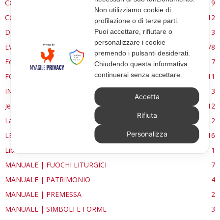
CONSERVAZIONE
9
Non utilizziamo cookie di
CONTROCANTO
12
profilazione o di terze parti.
Puoi accettare, rifiutare o
DE RE AEDIFICATORIA
3
personalizzare i cookie
EVENTI
78
premendo i pulsanti desiderati.
Forma, spazio e ordine
7
Chiudendo questa informativa
continuerai senza accettare.
FORMAZIONE
11
INTERVIEW
3
Accetta
Jerusalem
12
Rifiuta
La Materia e l'Immagine
2
Personalizza
LETTURE
16
Libri
1
MANUALE | FUOCHI LITURGICI
7
MANUALE | PATRIMONIO
4
MANUALE | PREMESSA
2
MANUALE | SIMBOLI E FORME
3