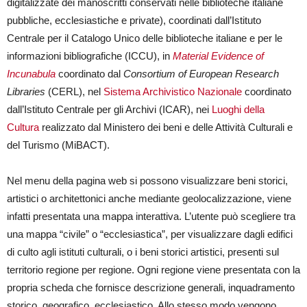
digitalizzate dei manoscritti conservati nelle biblioteche italiane
pubbliche, ecclesiastiche e private), coordinati dall’Istituto
Centrale per il Catalogo Unico delle biblioteche italiane e per le
informazioni bibliografiche (ICCU), in
Material Evidence of
Incunabula
coordinato dal
Consortium of European Research
Libraries
(CERL), nel
Sistema Archivistico Nazionale
coordinato
dall’Istituto Centrale per gli Archivi (ICAR), nei
Luoghi della
Cultura
realizzato dal Ministero dei beni e delle Attività Culturali e
del Turismo (MiBACT).
Nel menu della pagina web si possono visualizzare beni storici,
artistici o architettonici anche mediante geolocalizzazione, viene
infatti presentata una mappa interattiva. L’utente può scegliere tra
una mappa “civile” o “ecclesiastica”, per visualizzare dagli edifici
di culto agli istituti culturali, o i beni storici artistici, presenti sul
territorio regione per regione. Ogni regione viene presentata con la
propria scheda che fornisce descrizione generali, inquadramento
storico, geografico, ecclesiastico. Allo stesso modo vengono