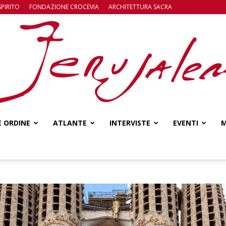
SPIRITO
FONDAZIONE CROCEVIA
ARCHITETTURA SACRA
E ORDINE
ATLANTE
INTERVISTE
EVENTI
M
Jerusalem