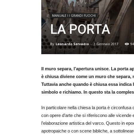
MANUALE I I GRANDI FUOCHI
LA PORTA
By
Leonardo Servadio
-
3 Gennaio 2017
94
Il muro separa, l’apertura unisce. La porta 
è chiusa diviene come un muro che separa, 
Tuttavia anche quando è chiusa essa indica l
simbolo e richiamo. In questo sta la comples
In particolare nella chiesa la porta è circonfusa d
con opere d’arte che si riferiscono alle vicende 
l’elaborazione artistica del varco. Questo in ep
apotropaiche o con scene bibliche, a sottolineare 