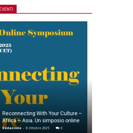
EVENTI
Reconnecting With Your Culture –
Africa – Asia. Un simposio online
Lucca, Giubile
Redazione
-
8 Ottobre 2025
0
Redazione
-
15 Ott