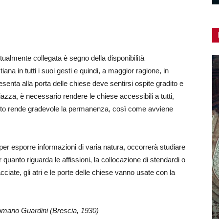
ualmente collegata è segno della disponibilità
ana in tutti i suoi gesti e quindi, a maggior ragione, in
esenta alla porta delle chiese deve sentirsi ospite gradito e
piazza, è necessario rendere le chiese accessibili a tutti,
quanto rende gradevole la permanenza, così come avviene
per esporre informazioni di varia natura, occorrerà studiare
r quanto riguarda le affissioni, la collocazione di stendardi o
 facciate, gli atri e le porte delle chiese vanno usate con la
Chiese contemporanee: la bellezza
omano Guardini (Brescia, 1930)
da scoprire