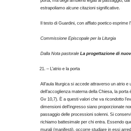
porta, ma degli ambienti legati al passaggio, dal 
estrapoliamo alcune citazioni significative.
Il testo di Guardini, con afflato poetico esprime
Commissione Episcopale per la Liturgia
Dalla Nota pastorale
La progettazione di nuo
– L’atrio e la porta
All’aula liturgica si accede attraverso un atrio e 
dell’accoglienza materna della Chiesa, la porta è 
Gv 10,7). È a questi valori che va ricondotto l’
dimensioni dell’ingresso siano proporzionate non
passaggio delle processioni solenni. Si conservi
richiamo battesimale per chi entra. Essendo que
murali (manifesti), occorre studiare in essi arred