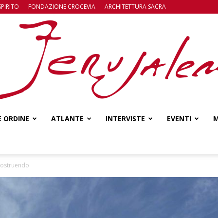
SPIRITO
FONDAZIONE CROCEVIA
ARCHITETTURA SACRA
E ORDINE
ATLANTE
INTERVISTE
EVENTI
M
Jerusalem
 costruendo