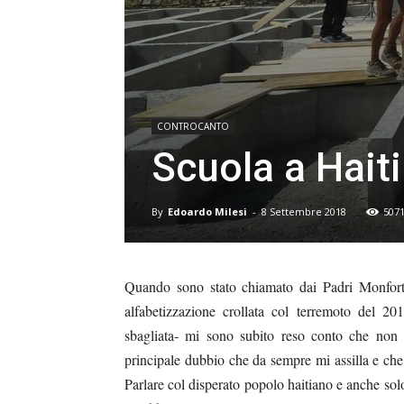
CONTROCANTO
Scuola a Hait
By
Edoardo Milesi
-
8 Settembre 2018
507
Quando sono stato chiamato dai Padri Monfortan
alfabetizzazione crollata col terremoto del 201
sbagliata- mi sono subito reso conto che non 
principale dubbio che da sempre mi assilla e ch
Parlare col disperato popolo haitiano e anche sol