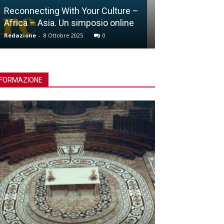
Reconnecting With Your Culture –
Africa – Asia. Un simposio online
Lucca, Giubile
Redazione
-
8 Ottobre 2025
0
Redazione
-
15 Ott
FORMAZIONE