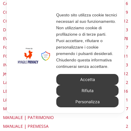
CARE ECCLESSIA
6
CONSERVAZIONE
9
Questo sito utilizza cookie tecnici
CONTROCANTO
12
necessari al suo funzionamento.
Non utilizziamo cookie di
DE RE AEDIFICATORIA
3
profilazione o di terze parti.
EVENTI
78
Puoi accettare, rifiutare o
Forma, spazio e ordine
7
personalizzare i cookie
premendo i pulsanti desiderati.
FORMAZIONE
11
Chiudendo questa informativa
INTERVIEW
3
continuerai senza accettare.
Jerusalem
12
Accetta
La Materia e l'Immagine
2
Rifiuta
LETTURE
16
Libri
1
Personalizza
MANUALE | FUOCHI LITURGICI
7
MANUALE | PATRIMONIO
4
MANUALE | PREMESSA
2