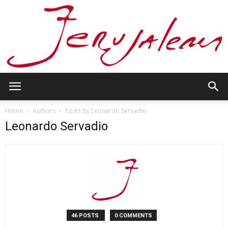
Jerusalem
Home
Authors
Posts by Leonardo Servadio
Leonardo Servadio
46 POSTS
0 COMMENTS